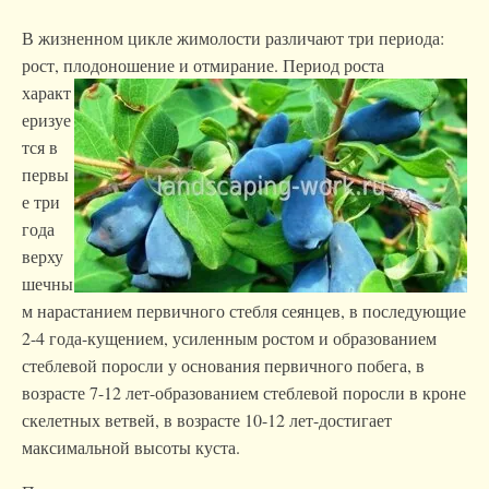
В жизненном цикле жимолости различают три периода:
рост, плодоношение и отмирание.
Период роста
характ
еризуе
тся в
первы
е три
года
верху
шечны
м нарастанием первичного стебля сеянцев, в последующие
2-4 года-кущением, усиленным ростом и образованием
стеблевой поросли у основания первичного побега, в
возрасте 7-12 лет-образованием стеблевой поросли в кроне
скелетных ветвей, в возрасте 10-12 лет-достигает
максимальной высоты куста.