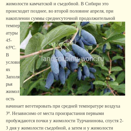
жимолости камчатской и съедобной. В Сибири это
происходит позднее, во второй половине апреля, при
накоплении суммы
среднесуточной продолжительной
темпер
атуры
45-
65ºС.
В
услови
ях
Заполя
рья
жимол
ость
начинает вегетировать при средней температуре воздуха
3º. Независимо от места произрастания первыми
пробуждаются почки у жимолости Турчанинова, спустя 2-
3 дня у жимолости съедобной, а затем и у жимолости