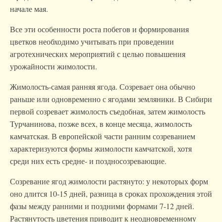
начале мая.
Все эти особенности роста побегов и формирования
цветков необходимо учитывать при проведении
агротехнических мероприятий с целью повышения
урожайности жимолости.
Жимолость-самая ранняя ягода. Созревает она обычно
раньше или одновременно с ягодами земляники. В Сибири
первой созревает жимолость съедобная, затем жимолость
Турчанинова, позже всех, в конце месяца, жимолость
камчатская. В европейской части ранним созреванием
характеризуются формы жимолости камчатской, хотя
среди них есть средне- и поздносозревающие.
Созревание ягод жимолости растянуто: у некоторых форм
оно длится 10-15 дней, разница в сроках прохождения этой
фазы между ранними и поздними формами 7-12 дней.
Растянутость цветения приводит к неодновременному