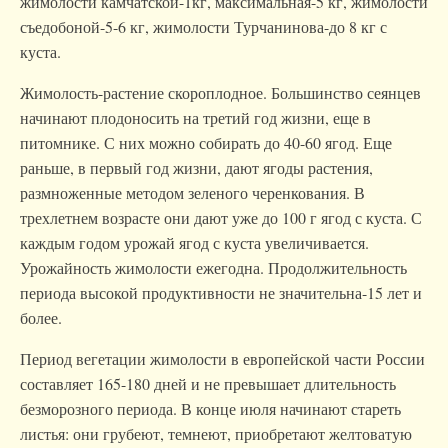
жимолости камчатской-1кг, максимальная-5 кг, жимолости
съедобоной-5-6 кг, жимолости Турчанинова-до 8 кг с
куста.
Жимолость-растение скороплодное. Большинство сеянцев
начинают плодоносить на третий год жизни, еще в
питомнике. С них можно собирать до 40-60 ягод. Еще
раньше, в первый год жизни, дают ягоды растения,
размноженные методом зеленого черенкования. В
трехлетнем возрасте они дают уже до 100 г ягод с куста. С
каждым годом урожай ягод с куста увеличивается.
Урожайность жимолости ежегодна. Продолжительность
периода высокой продуктивности не значительна-15 лет и
более.
Период вегетации жимолости в европейской части России
составляет 165-180 дней и не превышает длительность
безморозного периода. В конце июля начинают стареть
листья: они грубеют, темнеют, приобретают желтоватую